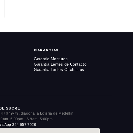
GARANTIAS
Garantia Monturas
Garantia Lentes de Contacto
Garantia Lentes Oftalmicos
DE SUCRE
 47 #49-79, diagonal a Loteria de Medellin
 9am–6:00pm · S 9am–5:00pm
tsApp 324 657 7929