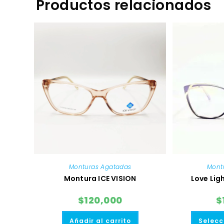
Productos relacionados
Monturas Agatadas
Mont
Montura ICE VISION
Love Lig
$
120,000
$
Añadir al carrito
Selecc