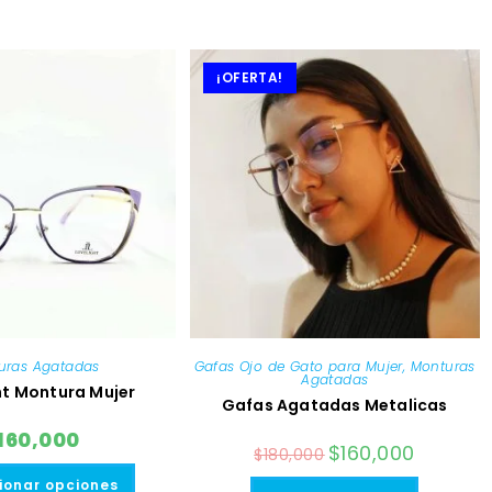
¡OFERTA!
uras Agatadas
Gafas Ojo de Gato para Mujer
,
Monturas
Agatadas
ht Montura Mujer
Gafas Agatadas Metalicas
160,000
El
$
160,000
El
$
180,000
precio
precio
Este
original
actual
producto
ionar opciones