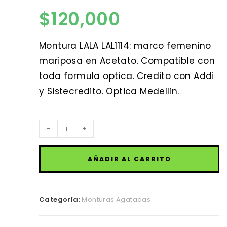
$
120,000
Montura LALA LAL1114: marco femenino
mariposa en Acetato. Compatible con
toda formula optica. Credito con Addi
y Sistecredito. Optica Medellin.
Montura
-
+
LALA
LAL1114
AÑADIR AL CARRITO
cantidad
Categoría:
Monturas Agatadas