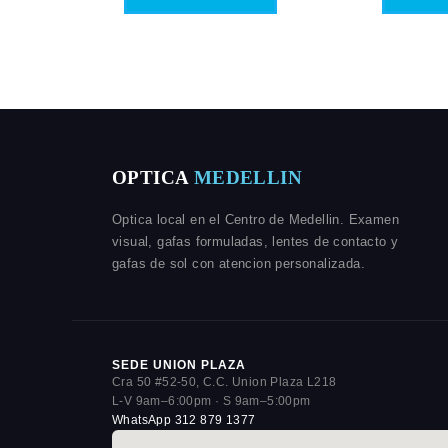
OPTICA
MEDELLIN
Optica local en el Centro de Medellin. Examen
visual, gafas formuladas, lentes de contacto y
gafas de sol con atencion personalizada.
SEDE UNION PLAZA
Cra 50 #52-50, C.C. Union Plaza L218
L-V 9am–6:00pm · S 9am–5:00pm
WhatsApp 312 879 1377