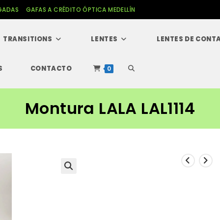
GADAS
GAFAS A CRÉDITO ÓPTICA MEDELLÍN
TRANSITIONS
LENTES
LENTES DE CONT
S
CONTACTO
Alternar
0
búsqueda
Montura LALA LAL1114
de
la
web