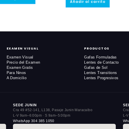
era:
es:
Añadir al carrito
tiene
$180,000.
$160,000.
múltiples
variantes.
Las
opciones
se
pueden
elegir
en
la
página
de
EXAMEN VISUAL
PRODUCTOS
producto
Examen Visual
Gafas Formuladas
Precio del Examen
Lentes de Contacto
Examen Gratis
Gafas de Sol
Para Ninos
Lentes Transitions
A Domicilio
Lentes Progresivos
SEDE JUNIN
SE
Cra 49 #52-141, L138, Pasaje Junin Maracaibo
Cra
L-V 9am–6:00pm · S 9am–5:00pm
L-V
WhatsApp 304 385 1050
Wha