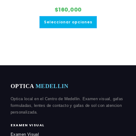
$
160,000
Este
producto
Seleccionar opciones
tiene
múltiples
variantes.
Las
opciones
se
pueden
elegir
en
la
página
de
producto
OPTICA
MEDELLIN
Optica local en el Centro de Medellin. Examen visual, gafas
formuladas, lentes de contacto y gafas de sol con atencion
personalizada.
EXAMEN VISUAL
Examen Visual