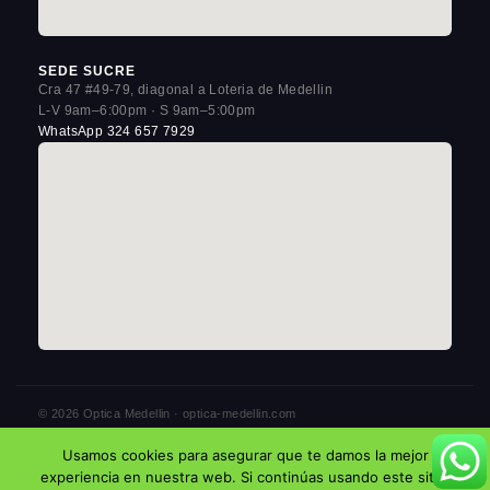
SEDE SUCRE
Cra 47 #49-79, diagonal a Loteria de Medellin
L-V 9am–6:00pm · S 9am–5:00pm
WhatsApp 324 657 7929
© 2026 Optica Medellin · optica-medellin.com
3 sedes en La Candelaria, Centro de Medellin
Usamos cookies para asegurar que te damos la mejor
Politica de Privacidad
Aviso Legal
Cookies
experiencia en nuestra web. Si continúas usando este sitio,