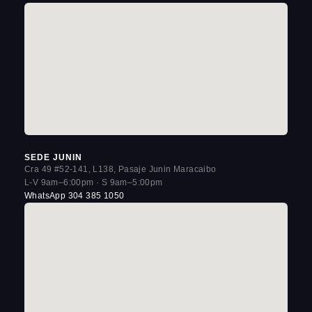
SEDE JUNIN
Cra 49 #52-141, L138, Pasaje Junin Maracaibo
L-V 9am–6:00pm · S 9am–5:00pm
WhatsApp 304 385 1050