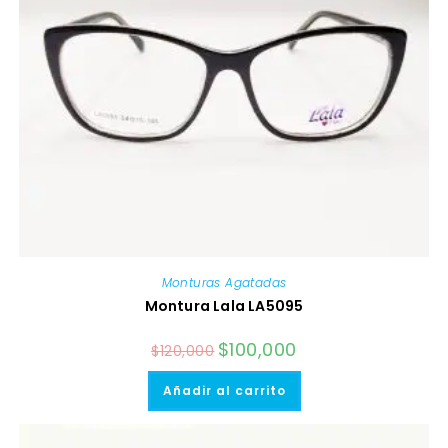
Monturas Agatadas
Montura Lala LA5095
El
$
100,000
El
$
120,000
precio
precio
original
actual
era:
es:
Añadir al carrito
$120,000.
$100,000.