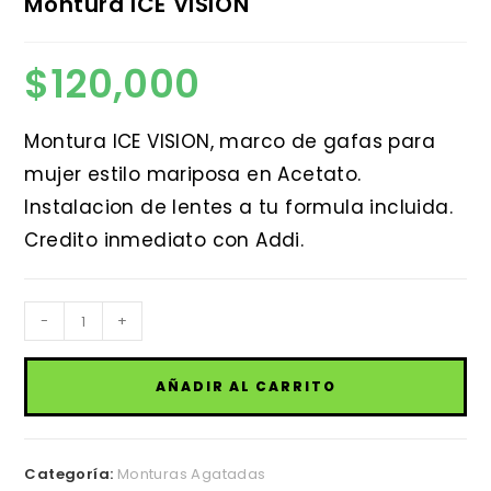
Montura ICE VISION
$
120,000
Montura ICE VISION, marco de gafas para
mujer estilo mariposa en Acetato.
Instalacion de lentes a tu formula incluida.
Credito inmediato con Addi.
Montura
-
+
ICE
VISION
AÑADIR AL CARRITO
cantidad
Categoría:
Monturas Agatadas