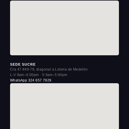
SEDE SUCRE
Cra 47 #49-79, diagonal a Loteria de Medellin
L-V 9am–6:00pm · S 9am–5:00pm
WhatsApp 324 657 7929