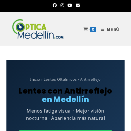
Ir
al
contenido
Menú
0
Inicio
›
Lentes Oftálmicos
› Antirreflejo
Lentes con Antirreflejo
en Medellín
Menos fatiga visual · Mejor visión
nocturna · Apariencia más natural