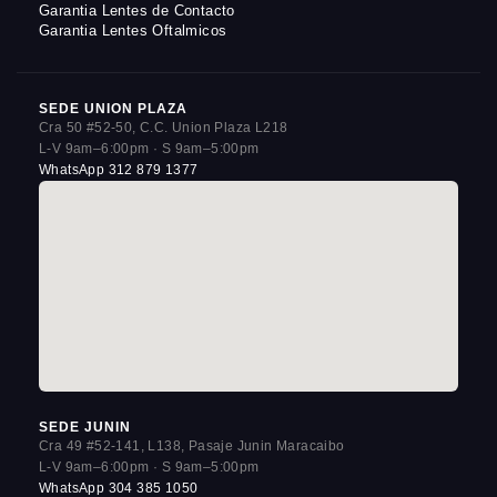
Garantia Lentes de Contacto
Garantia Lentes Oftalmicos
SEDE UNION PLAZA
Cra 50 #52-50, C.C. Union Plaza L218
L-V 9am–6:00pm · S 9am–5:00pm
WhatsApp 312 879 1377
SEDE JUNIN
Cra 49 #52-141, L138, Pasaje Junin Maracaibo
L-V 9am–6:00pm · S 9am–5:00pm
WhatsApp 304 385 1050