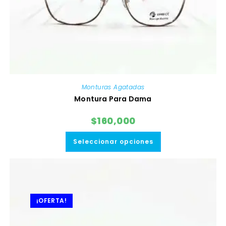
Monturas Agatadas
Montura Para Dama
$
160,000
Este
producto
Seleccionar opciones
tiene
múltiples
variantes.
Las
opciones
se
pueden
elegir
¡OFERTA!
en
la
página