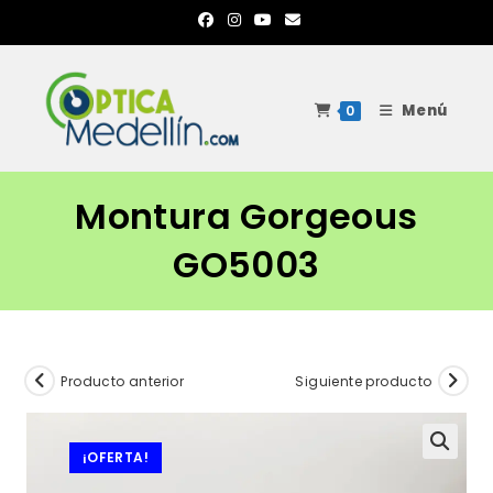
Ir
al
contenido
Menú
0
Montura Gorgeous
GO5003
Producto anterior
Siguiente producto
¡OFERTA!