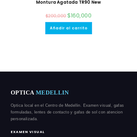
Montura Agatada TR90 New
El
$
160,000
El
$
200,000
precio
precio
original
actual
era:
es:
Añadir al carrito
$200,000.
$160,000.
OPTICA
MEDELLIN
Optica local en el Centro de Medellin. Examen visual, gafas
formuladas, lentes de contacto y gafas de sol con atencion
personalizada.
EXAMEN VISUAL