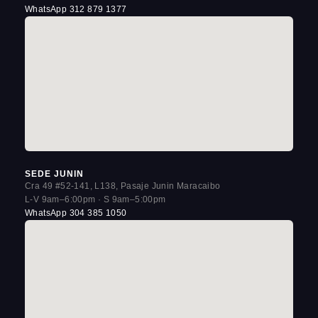
WhatsApp 312 879 1377
SEDE JUNIN
Cra 49 #52-141, L138, Pasaje Junin Maracaibo
L-V 9am–6:00pm · S 9am–5:00pm
WhatsApp 304 385 1050