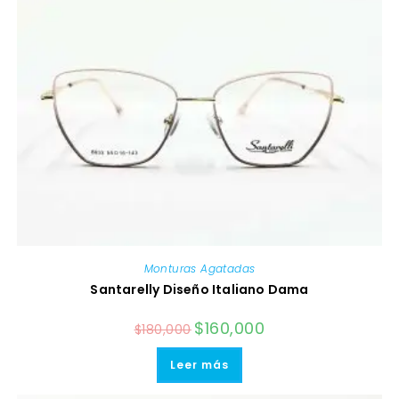
de
producto
Monturas Agatadas
Santarelly Diseño Italiano Dama
El
$
160,000
El
$
180,000
precio
precio
original
actual
era:
es:
Leer más
$180,000.
$160,000.