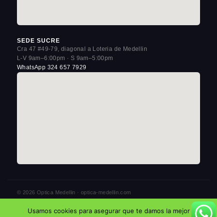
SEDE SUCRE
Cra 47 #49-79, diagonal a Loteria de Medellin
L-V 9am–6:00pm · S 9am–5:00pm
WhatsApp 324 657 7929
© 2026 Optica Medellin · optica-medellin.com
3 sedes en La Candelaria, Centro de Medellin
Usamos cookies para asegurar que te damos la mejor
Politica de Privacidad
Aviso Legal
Cookies