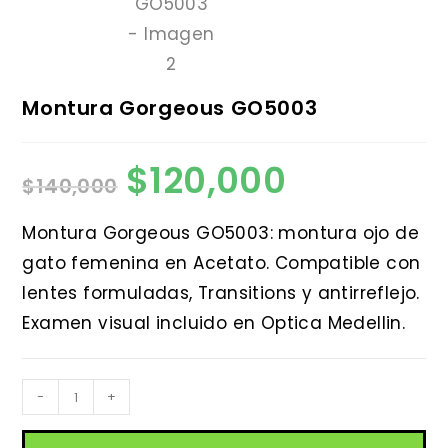
Montura Gorgeous GO5003
$
120,000
El
El
$
140,000
precio
precio
original
actual
era:
es:
$140,000.
$120,000.
Montura Gorgeous GO5003: montura ojo de
gato femenina en Acetato. Compatible con
lentes formuladas, Transitions y antirreflejo.
Examen visual incluido en Optica Medellin.
Montura
-
+
Gorgeous
GO5003