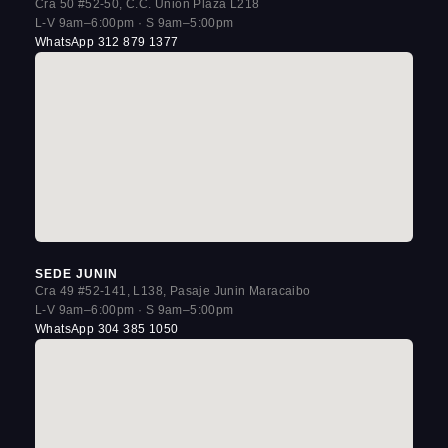
Cra 50 #52-50, C.C. Union Plaza L218
L-V 9am–6:00pm · S 9am–5:00pm
WhatsApp 312 879 1377
SEDE JUNIN
Cra 49 #52-141, L138, Pasaje Junin Maracaibo
L-V 9am–6:00pm · S 9am–5:00pm
WhatsApp 304 385 1050