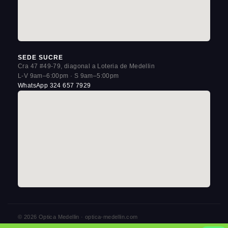
SEDE SUCRE
Cra 47 #49-79, diagonal a Loteria de Medellin
L-V 9am–6:00pm · S 9am–5:00pm
WhatsApp 324 657 7929
© 2026 Optica Medellin · optica-medellin.com
3 sedes en La Candelaria, Centro de Medellin