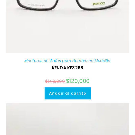
Monturas de Gafas para Hombre en Medellín
KENDA KE3268
El
$
120,000
El
$
140,000
precio
precio
original
actual
era:
es:
Añadir al carrito
$140,000.
$120,000.