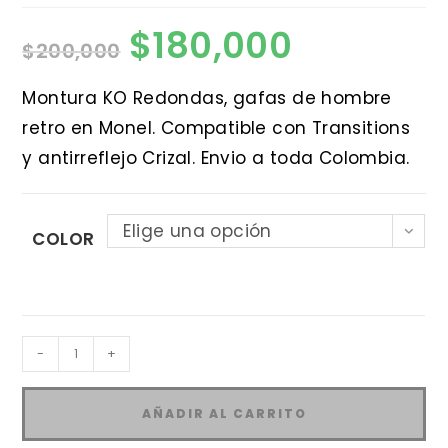
$
180,000
El
El
$
200,000
precio
precio
original
actual
era:
es:
$200,000.
$180,000.
Montura KO Redondas, gafas de hombre
retro en Monel. Compatible con Transitions
y antirreflejo Crizal. Envio a toda Colombia.
Elige una opción
COLOR
Montura
-
+
KO
Redondas
AÑADIR AL CARRITO
cantidad