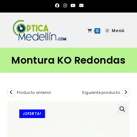
Ir
al
contenido
Menú
0
Montura KO Redondas
Producto anterior
Siguiente producto
¡OFERTA!