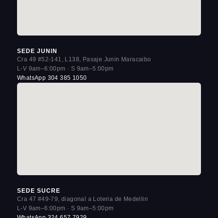
SEDE JUNIN
Cra 49 #52-141, L138, Pasaje Junin Maracaibo
L-V 9am–6:00pm · S 9am–5:00pm
WhatsApp 304 385 1050
SEDE SUCRE
Cra 47 #49-79, diagonal a Loteria de Medellin
L-V 9am–6:00pm · S 9am–5:00pm
WhatsApp 324 657 7929