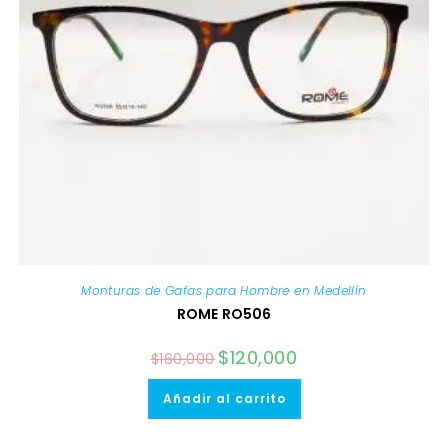
Monturas de Gafas para Hombre en Medellín
ROME RO506
El
$
120,000
El
$
160,000
precio
precio
original
actual
era:
es:
Añadir al carrito
$160,000.
$120,000.