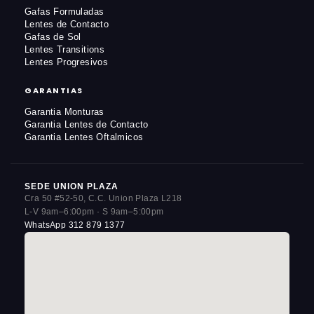
Gafas Formuladas
Lentes de Contacto
Gafas de Sol
Lentes Transitions
Lentes Progresivos
GARANTIAS
Garantia Monturas
Garantia Lentes de Contacto
Garantia Lentes Oftalmicos
SEDE UNION PLAZA
Cra 50 #52-50, C.C. Union Plaza L218
L-V 9am–6:00pm · S 9am–5:00pm
WhatsApp 312 879 1377