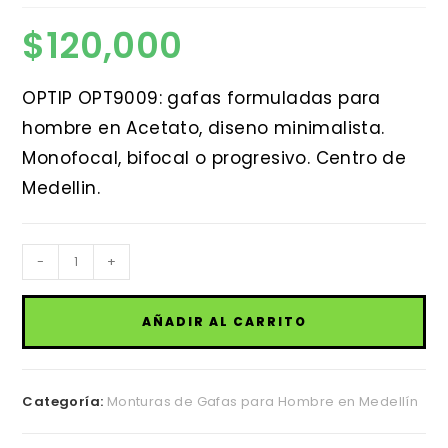
$
120,000
OPTIP OPT9009: gafas formuladas para
hombre en Acetato, diseno minimalista.
Monofocal, bifocal o progresivo. Centro de
Medellin.
OPTIP
-
+
OPT9009
cantidad
AÑADIR AL CARRITO
Categoría:
Monturas de Gafas para Hombre en Medellín