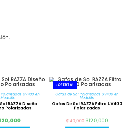
ión.
¡OFERTA!
 Polarizadas UV400 en
Gafas de Sol Polarizadas UV400 en
Medellín
Medellín
Sol RAZZA Diseño
Gafas De Sol RAZZA Filtro UV400
o Polarizadas
Polarizadas
120,000
El
$
120,000
El
$
140,000
precio
precio
original
actual