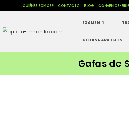
Ir
¿QUIÉNES SOMOS?
CONTACTO
BLOG
CONVENIOS-BRI
al
contenido
EXAMEN
TR
GOTAS PARA OJOS
Gafas de 