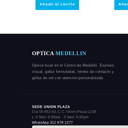
Añadir al carrito
Añad
OPTICA
MEDELLIN
Optica local en el Centro de Medellin. Examen
visual, gafas formuladas, lentes de contacto y
gafas de sol con atencion personalizada.
SEDE UNION PLAZA
Cra 50 #52-50, C.C. Union Plaza L218
L-V 9am–6:00pm · S 9am–5:00pm
WhatsApp 312 879 1377