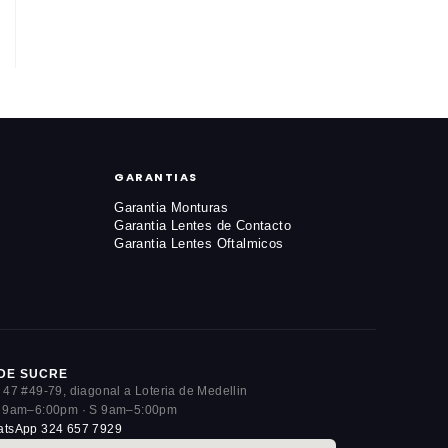
GARANTIAS
Garantia Monturas
Garantia Lentes de Contacto
Garantia Lentes Oftalmicos
DE SUCRE
 47 #49-79, diagonal a Loteria de Medellin
 9am–6:00pm · S 9am–5:00pm
tsApp 324 657 7929