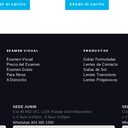
era:
es:
ir al carrito
Añadir al carrito
$140,000.
$120,000.
EXAMEN VISUAL
PRODUCTOS
Examen Visual
Gafas Formuladas
Precio del Examen
Lentes de Contacto
Examen Gratis
Gafas de Sol
Para Ninos
Lentes Transitions
A Domicilio
Lentes Progresivos
SEDE JUNIN
SE
Cra 49 #52-141, L138, Pasaje Junin Maracaibo
Cra
L-V 9am–6:00pm · S 9am–5:00pm
L-V
WhatsApp 304 385 1050
Wha