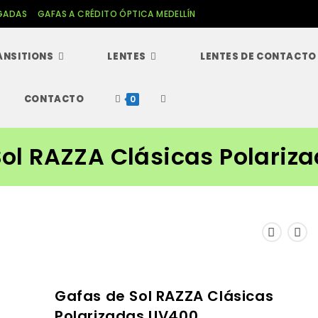
GADAS
GAFAS A CRÉDITO ÓPTICA MEDELLÍN
ANSITIONS
LENTES
LENTES DE CONTACTO
CONTACTO
Alternar
0
búsqueda
Sol RAZZA Clásicas Polariz
de
la
web
Gafas de Sol RAZZA Clásicas
Polarizadas UV400