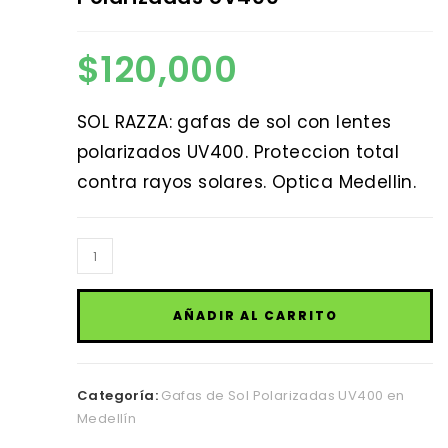
$
120,000
SOL RAZZA: gafas de sol con lentes
polarizados UV400. Proteccion total
contra rayos solares. Optica Medellin.
Gafas
de
Sol
AÑADIR AL CARRITO
RAZZA
Clásicas
Polarizadas
Categoría:
Gafas de Sol Polarizadas UV400 en
UV400
Medellín
cantidad