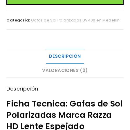
HD
Lente
Categoría:
Gafas de Sol Polarizadas UV400 en Medellín
Espejado
Polarizadas
cantidad
DESCRIPCIÓN
VALORACIONES (0)
Descripción
Ficha Tecnica: Gafas de Sol
Polarizadas Marca Razza
HD Lente Espejado