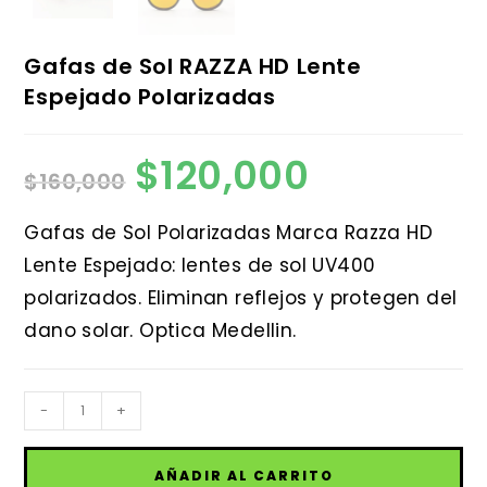
Gafas de Sol RAZZA HD Lente
Espejado Polarizadas
$
120,000
El
El
$
160,000
precio
precio
original
actual
era:
es:
$160,000.
$120,000.
Gafas de Sol Polarizadas Marca Razza HD
Lente Espejado: lentes de sol UV400
polarizados. Eliminan reflejos y protegen del
dano solar. Optica Medellin.
Gafas
-
+
de
Sol
AÑADIR AL CARRITO
RAZZA