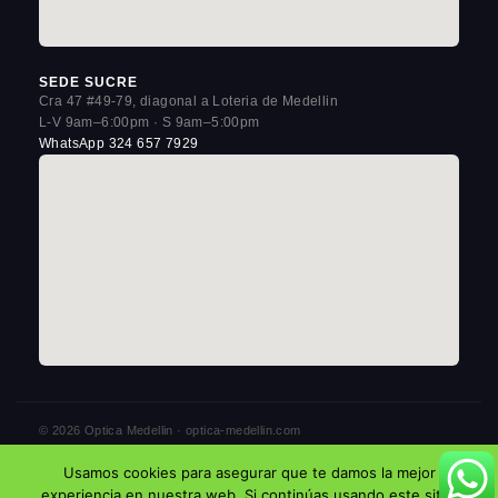
SEDE SUCRE
Cra 47 #49-79, diagonal a Loteria de Medellin
L-V 9am–6:00pm · S 9am–5:00pm
WhatsApp 324 657 7929
© 2026 Optica Medellin · optica-medellin.com
3 sedes en La Candelaria, Centro de Medellin
Usamos cookies para asegurar que te damos la mejor
Politica de Privacidad
Aviso Legal
Cookies
experiencia en nuestra web. Si continúas usando este sitio,