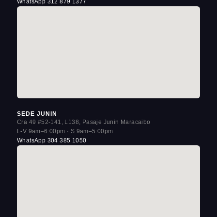
WhatsApp 312 879 1377
SEDE JUNIN
Cra 49 #52-141, L138, Pasaje Junin Maracaibo
L-V 9am–6:00pm · S 9am–5:00pm
WhatsApp 304 385 1050