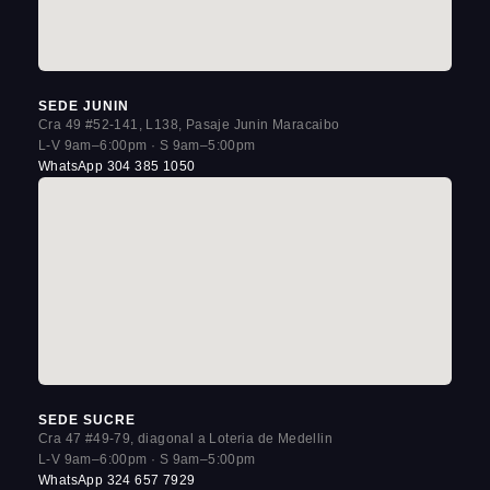
SEDE JUNIN
Cra 49 #52-141, L138, Pasaje Junin Maracaibo
L-V 9am–6:00pm · S 9am–5:00pm
WhatsApp 304 385 1050
SEDE SUCRE
Cra 47 #49-79, diagonal a Loteria de Medellin
L-V 9am–6:00pm · S 9am–5:00pm
WhatsApp 324 657 7929