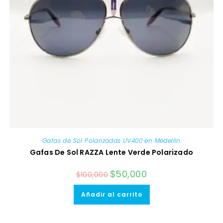
Gafas de Sol Polarizadas UV400 en Medellín
Gafas De Sol RAZZA Lente Verde Polarizado
El
$
50,000
El
$
100,000
precio
precio
original
actual
era:
es:
Añadir al carrito
$100,000.
$50,000.