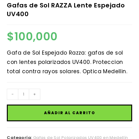
Gafas de Sol RAZZA Lente Espejado
UV400
$
100,000
Gafa de Sol Espejado Razza: gafas de sol
con lentes polarizados UV400. Proteccion
total contra rayos solares. Optica Medellin.
Gafas
-
+
de
Sol
AÑADIR AL CARRITO
RAZZA
Lente
Espejado
Categoría:
Gafas de Sol Polarizadas UV400 en Medellín
UV400