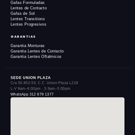
Gafas Formuladas
Lentes de Contacto
Gafas de Sol
Lentes Transitions
Lentes Progresivos
GARANTIAS
Garantia Monturas
Garantia Lentes de Contacto
Garantia Lentes Oftalmicos
SEDE UNION PLAZA
Cra 50 #52-50, C.C. Union Plaza L218
L-V 9am–6:00pm · S 9am–5:00pm
WhatsApp 312 879 1377