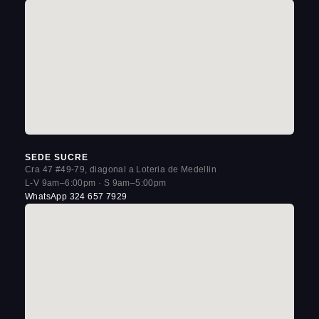
SEDE SUCRE
Cra 47 #49-79, diagonal a Loteria de Medellin
L-V 9am–6:00pm · S 9am–5:00pm
WhatsApp 324 657 7929