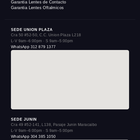
Garantia Lentes de Contacto
Garantia Lentes Oftalmicos
SEDE UNION PLAZA
Cra 50 #52-50, C.C. Union Plaza L218
L-V 9am–6:00pm · S 9am–5:00pm
WhatsApp 312 879 1377
SEDE JUNIN
Cra 49 #52-141, L138, Pasaje Junin Maracaibo
L-V 9am–6:00pm · S 9am–5:00pm
WhatsApp 304 385 1050