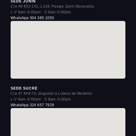
SEDE JUNIN
Cra 49 #52-141, L138, Pasaje Junin Maracaibo
L-V 9am–6:00pm · S 9am–5:00pm
WhatsApp 304 385 1050
SEDE SUCRE
Cra 47 #49-79, diagonal a Loteria de Medellin
L-V 9am–6:00pm · S 9am–5:00pm
WhatsApp 324 657 7929