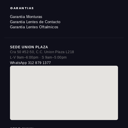
GARANTIAS
Garantia Monturas
Garantia Lentes de Contacto
Garantia Lentes Oftalmicos
SEDE UNION PLAZA
Cra 50 #52-50, C.C. Union Plaza L218
L-V 9am–6:00pm · S 9am–5:00pm
WhatsApp 312 879 1377