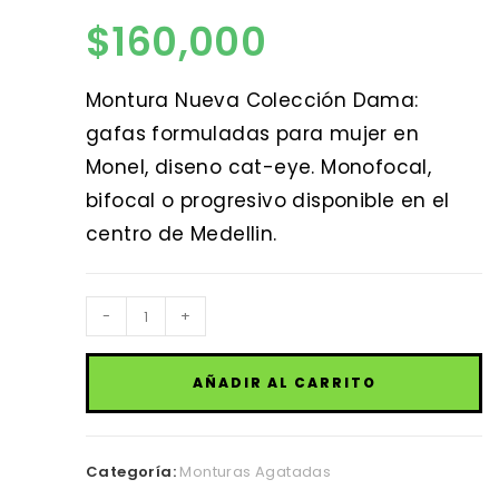
$
160,000
Montura Nueva Colección Dama:
gafas formuladas para mujer en
Monel, diseno cat-eye. Monofocal,
bifocal o progresivo disponible en el
centro de Medellin.
Montura
-
+
Nueva
Colección
AÑADIR AL CARRITO
Dama
cantidad
Categoría:
Monturas Agatadas