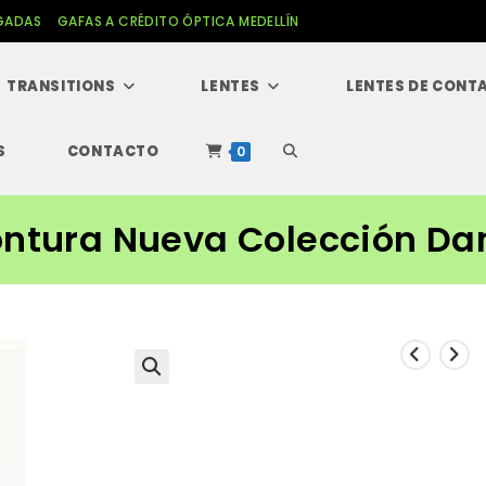
GADAS
GAFAS A CRÉDITO ÓPTICA MEDELLÍN
TRANSITIONS
LENTES
LENTES DE CONT
S
CONTACTO
Alternar
0
búsqueda
ntura Nueva Colección D
de
la
🔍
web