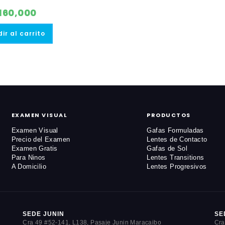
160,000
ir al carrito
EXAMEN VISUAL
PRODUCTOS
Examen Visual
Gafas Formuladas
Precio del Examen
Lentes de Contacto
Examen Gratis
Gafas de Sol
Para Ninos
Lentes Transitions
A Domicilio
Lentes Progresivos
SEDE JUNIN
SE
Cra 49 #52-141, L138, Pasaje Junin Maracaibo
Cra