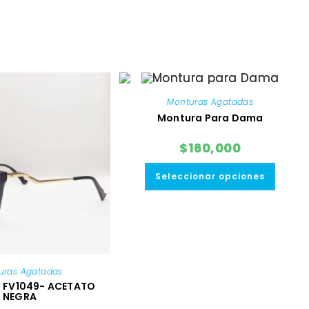
Monturas Agatadas
Montura Para Dama
$
160,000
Este
produ
Seleccionar opciones
tiene
múltip
varian
Las
opcio
se
puede
elegir
en
uras Agatadas
la
págin
n FV1049- ACETATO
de
NEGRA
produ