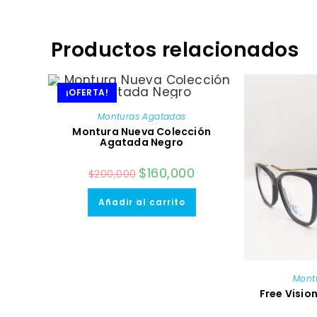
Productos relacionados
¡OFERTA!
Monturas Agatadas
Montura Nueva Colección
Agatada Negro
El
$
160,000
El
$
200,000
precio
precio
original
actual
era:
es:
Añadir al carrito
$200,000.
$160,000.
Mont
Free Visio