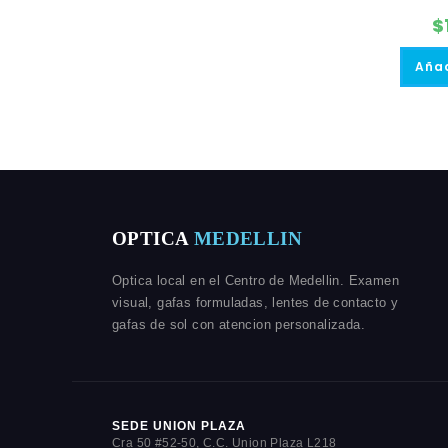
$
Añad
OPTICA
MEDELLIN
Optica local en el Centro de Medellin. Examen
visual, gafas formuladas, lentes de contacto y
gafas de sol con atencion personalizada.
SEDE UNION PLAZA
Cra 50 #52-50, C.C. Union Plaza L218