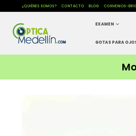
Ir
¿QUIÉNES SOMOS?
CONTACTO
BLOG
CONVENIOS-BRI
al
contenido
EXAMEN
GOTAS PARA OJO
Mo