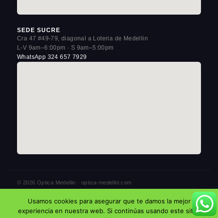
SEDE SUCRE
Cra 47 #49-79, diagonal a Loteria de Medellin
L-V 9am–6:00pm · S 9am–5:00pm
WhatsApp 324 657 7929
© 2026 Optica Medellin · optica-medellin.com
3 sedes en La Candelaria, Centro de Medellin
Usamos cookies para asegurar que te damos la mejor
Politica de Privacidad
Aviso Legal
Cookies
experiencia en nuestra web. Si continúas usando este sitio,