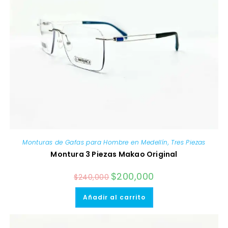
Monturas de Gafas para Hombre en Medellín
,
Tres Piezas
Montura 3 Piezas Makao Original
El
$
200,000
El
$
240,000
precio
precio
original
actual
era:
es:
Añadir al carrito
$240,000.
$200,000.