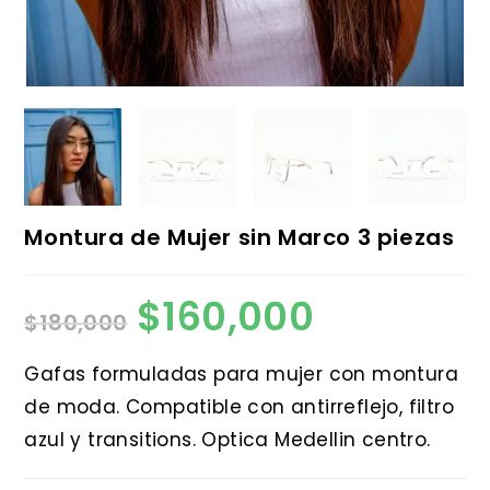
Montura de Mujer sin Marco 3 piezas
$
160,000
El
El
$
180,000
precio
precio
original
actual
era:
es:
$180,000.
$160,000.
Gafas formuladas para mujer con montura
de moda. Compatible con antirreflejo, filtro
azul y transitions. Optica Medellin centro.