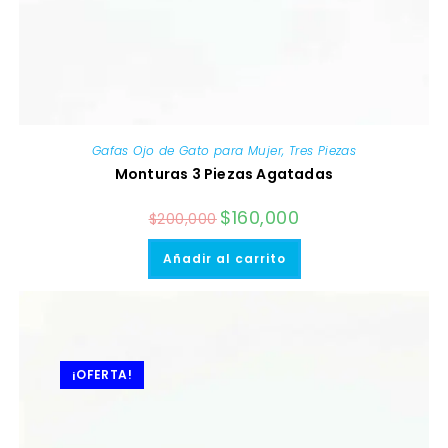
Gafas Ojo de Gato para Mujer
,
Tres Piezas
Monturas 3 Piezas Agatadas
El
$
160,000
El
$
200,000
precio
precio
original
actual
era:
es:
Añadir al carrito
$200,000.
$160,000.
¡OFERTA!