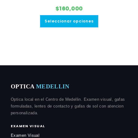
$
160,000
Este
producto
Seleccionar opciones
tiene
múltiples
variantes.
Las
opciones
se
pueden
elegir
en
la
página
de
producto
OPTICA
MEDELLIN
Optica local en el Centro de Medellin. Examen visual, gafas
formuladas, lentes de contacto y gafas de sol con atencion
personalizada.
EXAMEN VISUAL
Examen Visual