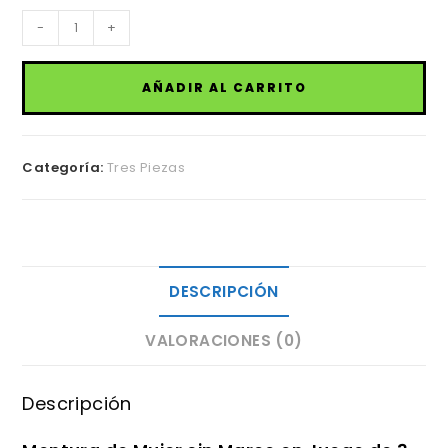
Montura
-
+
de
Mujer
AÑADIR AL CARRITO
sin
Marco
3
Categoría:
Tres Piezas
piezas
cantidad
DESCRIPCIÓN
VALORACIONES (0)
Descripción