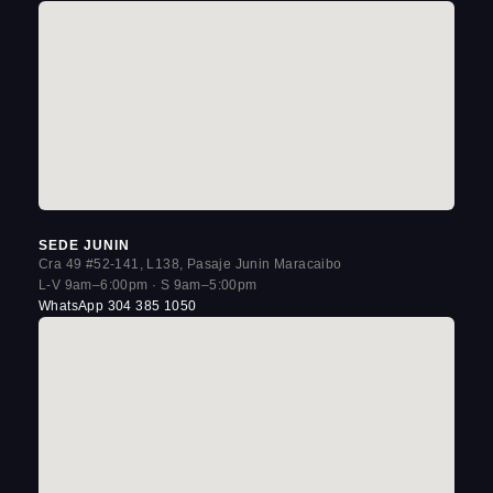
SEDE JUNIN
Cra 49 #52-141, L138, Pasaje Junin Maracaibo
L-V 9am–6:00pm · S 9am–5:00pm
WhatsApp 304 385 1050