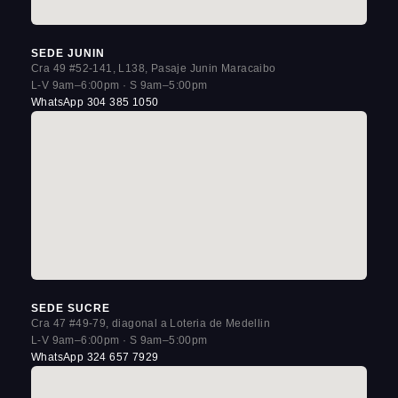
SEDE JUNIN
Cra 49 #52-141, L138, Pasaje Junin Maracaibo
L-V 9am–6:00pm · S 9am–5:00pm
WhatsApp 304 385 1050
SEDE SUCRE
Cra 47 #49-79, diagonal a Loteria de Medellin
L-V 9am–6:00pm · S 9am–5:00pm
WhatsApp 324 657 7929