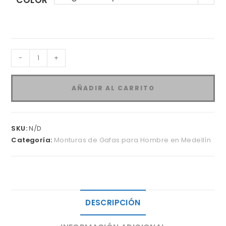
Montura
-
+
XB2006
Acetato
AÑADIR AL CARRITO
cantidad
SKU:
N/D
Categoría:
Monturas de Gafas para Hombre en Medellín
DESCRIPCIÓN