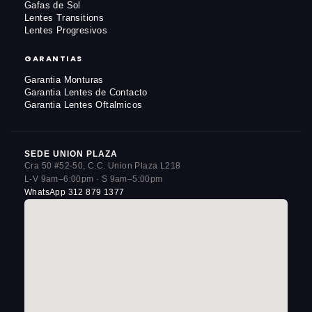
Gafas de Sol
Lentes Transitions
Lentes Progresivos
GARANTIAS
Garantia Monturas
Garantia Lentes de Contacto
Garantia Lentes Oftalmicos
SEDE UNION PLAZA
Cra 50 #52-50, C.C. Union Plaza L218
L-V 9am–6:00pm · S 9am–5:00pm
WhatsApp 312 879 1377