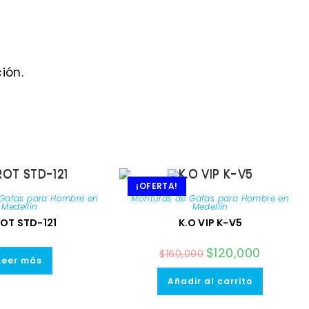
ión.
¡OFERTA!
Gafas para Hombre en
Monturas de Gafas para Hombre en
Medellín
Medellín
OT STD-121
K.O VIP K-V5
El
$
120,000
El
$
160,000
precio
precio
Leer más
original
actual
era:
es:
Añadir al carrito
$160,000.
$120,000.