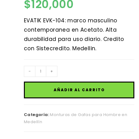
$
120,000
EVATIK EVK-104: marco masculino
contemporanea en Acetato. Alta
durabilidad para uso diario. Credito
con Sistecredito. Medellin.
EVATIK
-
+
EVK-
104
AÑADIR AL CARRITO
cantidad
Categoría:
Monturas de Gafas para Hombre en
Medellín