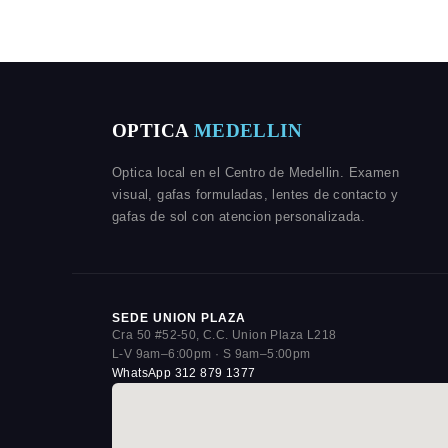
OPTICA
MEDELLIN
Optica local en el Centro de Medellin. Examen
visual, gafas formuladas, lentes de contacto y
gafas de sol con atencion personalizada.
SEDE UNION PLAZA
Cra 50 #52-50, C.C. Union Plaza L218
L-V 9am–6:00pm · S 9am–5:00pm
WhatsApp 312 879 1377