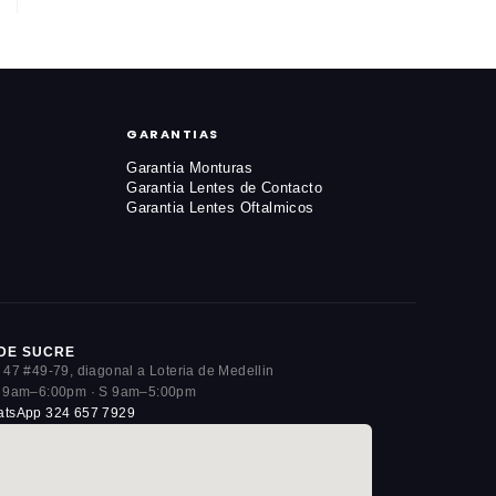
GARANTIAS
Garantia Monturas
Garantia Lentes de Contacto
Garantia Lentes Oftalmicos
DE SUCRE
 47 #49-79, diagonal a Loteria de Medellin
 9am–6:00pm · S 9am–5:00pm
tsApp 324 657 7929