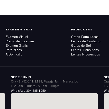
EXAMEN VISUAL
PRODUCTOS
Examen Visual
Gafas Formuladas
Precio del Examen
Lentes de Contacto
Examen Gratis
Gafas de Sol
Para Ninos
Lentes Transitions
A Domicilio
Lentes Progresivos
SEDE JUNIN
SE
Cra 49 #52-141, L138, Pasaje Junin Maracaibo
Cra
L-V 9am–6:00pm · S 9am–5:00pm
L-V
WhatsApp 304 385 1050
Wha