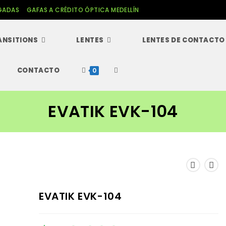
GADAS
GAFAS A CRÉDITO ÓPTICA MEDELLÍN
ANSITIONS
LENTES
LENTES DE CONTACTO
CONTACTO
Alternar
0
búsqueda
EVATIK EVK-104
de
la
web
EVATIK EVK-104