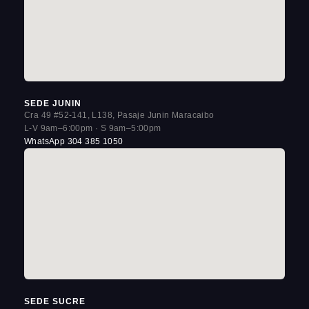
SEDE JUNIN
Cra 49 #52-141, L138, Pasaje Junin Maracaibo
L-V 9am–6:00pm · S 9am–5:00pm
WhatsApp 304 385 1050
SEDE SUCRE