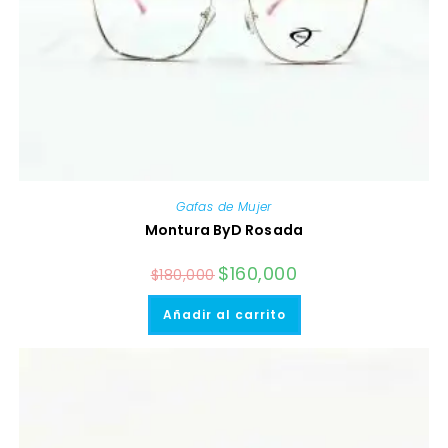
Gafas de Mujer
Montura ByD Rosada
El
$
160,000
El
$
180,000
precio
precio
original
actual
era:
es:
Añadir al carrito
$180,000.
$160,000.