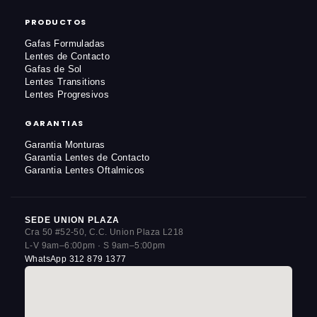
PRODUCTOS
Gafas Formuladas
Lentes de Contacto
Gafas de Sol
Lentes Transitions
Lentes Progresivos
GARANTIAS
Garantia Monturas
Garantia Lentes de Contacto
Garantia Lentes Oftalmicos
SEDE UNION PLAZA
Cra 50 #52-50, C.C. Union Plaza L218
L-V 9am–6:00pm · S 9am–5:00pm
WhatsApp 312 879 1377