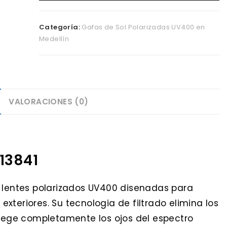
Tipo
Wayfarer
Categoría:
Gafas de Sol Polarizadas UV400 en
Negras
Medellín
cantidad
VALORACIONES (0)
13841
n lentes polarizados UV400 disenadas para
 exteriores. Su tecnologia de filtrado elimina los
otege completamente los ojos del espectro