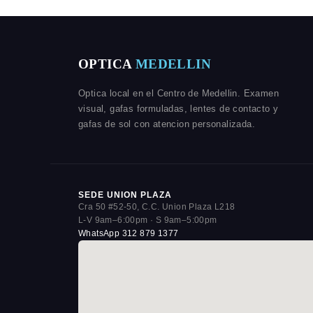
OPTICA
MEDELLIN
Optica local en el Centro de Medellin. Examen
visual, gafas formuladas, lentes de contacto y
gafas de sol con atencion personalizada.
SEDE UNION PLAZA
Cra 50 #52-50, C.C. Union Plaza L218
L-V 9am–6:00pm · S 9am–5:00pm
WhatsApp 312 879 1377