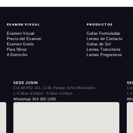
EXAMEN VISUAL
PRODUCTOS
Examen Visual
Gafas Formuladas
Precio del Examen
Lentes de Contacto
Examen Gratis
Gafas de Sol
Para Ninos
Lentes Transitions
A Domicilio
Lentes Progresivos
SEDE JUNIN
SE
Cra 49 #52-141, L138, Pasaje Junin Maracaibo
Cra
L-V 9am–6:00pm · S 9am–5:00pm
L-V
WhatsApp 304 385 1050
Wha