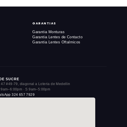
GARANTIAS
Garantia Monturas
Garantia Lentes de Contacto
Garantia Lentes Oftalmicos
DE SUCRE
 47 #49-79, diagonal a Loteria de Medellin
 9am–6:00pm · S 9am–5:00pm
tsApp 324 657 7929