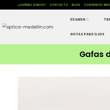
Ir
¿QUIÉNES SOMOS?
CONTACTO
BLOG
CONVENIOS-BRI
al
contenido
EXAMEN
TR
GOTAS PARA OJOS
Gafas 