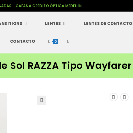
GADAS
GAFAS A CRÉDITO ÓPTICA MEDELLÍN
ANSITIONS
LENTES
LENTES DE CONTACTO
CONTACTO
Alternar
0
búsqueda
de Sol RAZZA Tipo Wayfarer
de
la
web