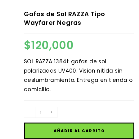
Gafas de Sol RAZZA Tipo
Wayfarer Negras
$
120,000
SOL RAZZA 13841: gafas de sol
polarizadas UV400. Vision nitida sin
deslumbramiento. Entrega en tienda o
domicilio.
Gafas
-
+
de
Sol
AÑADIR AL CARRITO
RAZZA