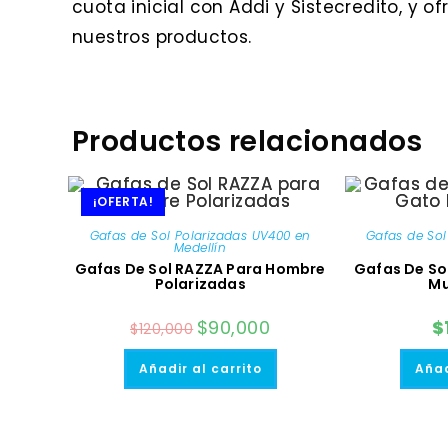
cuota inicial con Addi y Sistecredito, y 
nuestros productos.
Productos relacionados
¡OFERTA!
Gafas de Sol Polarizadas UV400 en
Gafas de Sol
Medellín
Gafas De Sol RAZZA Para Hombre
Gafas De So
Polarizadas
Mu
El
$
90,000
El
$
$
120,000
precio
precio
original
actual
era:
es:
Añadir al carrito
Añad
$120,000.
$90,000.