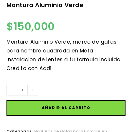
Montura Aluminio Verde
$
150,000
Montura Aluminio Verde, marco de gafas
para hombre cuadrada en Metal.
Instalacion de lentes a tu formula incluida.
Credito con Addi.
Montura
-
+
Aluminio
Verde
AÑADIR AL CARRITO
cantidad
Categorías:
Monturas de Gafas para Hombre en