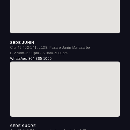
SEDE JUNIN
Cra 49 #52-141, L138, Pasaje Junin Maracaibo
L-V 9am–6:00pm · S 9am–5:00pm
WhatsApp 304 385 1050
SEDE SUCRE