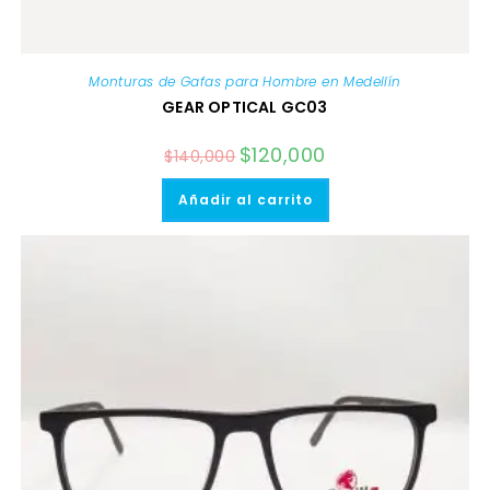
Monturas de Gafas para Hombre en Medellín
GEAR OPTICAL GC03
El
$
120,000
El
$
140,000
precio
precio
original
actual
era:
es:
Añadir al carrito
$140,000.
$120,000.