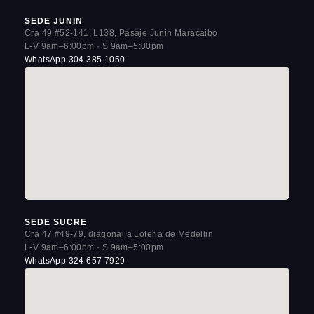
SEDE JUNIN
Cra 49 #52-141, L138, Pasaje Junin Maracaibo
L-V 9am–6:00pm · S 9am–5:00pm
WhatsApp 304 385 1050
SEDE SUCRE
Cra 47 #49-79, diagonal a Loteria de Medellin
L-V 9am–6:00pm · S 9am–5:00pm
WhatsApp 324 657 7929