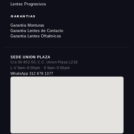
Lentes Progresivos
GARANTIAS
Garantia Monturas
Garantia Lentes de Contacto
Garantia Lentes Oftalmicos
SEDE UNION PLAZA
Cra 50 #52-50, C.C. Union Plaza L218
L-V 9am–6:00pm · S 9am–5:00pm
WhatsApp 312 879 1377