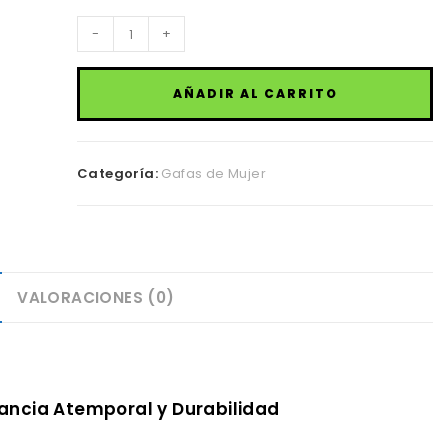
Monturas
-
+
de
Gafas
AÑADIR AL CARRITO
estilos
Clásicos
cantidad
Categoría:
Gafas de Mujer
VALORACIONES (0)
gancia Atemporal y Durabilidad