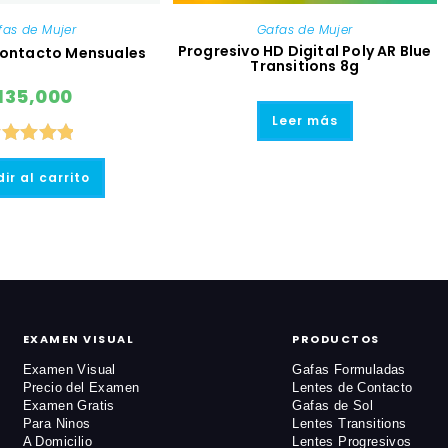
fas de Mujer
Gafas de Mujer
Progresivo HD Digital Poly AR Blue
Contacto Mensuales
Transitions 8g
135,000
Leer más
Valorado
ir al carrito
on
5.00
de
5
EXAMEN VISUAL
PRODUCTOS
Examen Visual
Gafas Formuladas
Precio del Examen
Lentes de Contacto
Examen Gratis
Gafas de Sol
Para Ninos
Lentes Transitions
A Domicilio
Lentes Progresivos