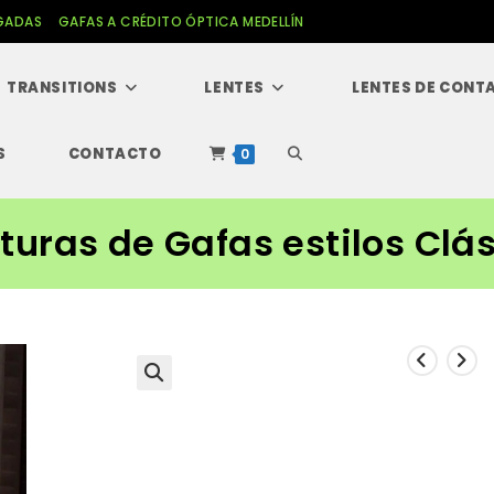
GADAS
GAFAS A CRÉDITO ÓPTICA MEDELLÍN
TRANSITIONS
LENTES
LENTES DE CONT
S
CONTACTO
Alternar
0
búsqueda
uras de Gafas estilos Clá
de
la
web