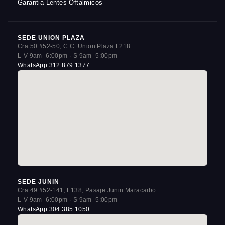
Garantia Lentes Oftalmicos
SEDE UNION PLAZA
Cra 50 #52-50, C.C. Union Plaza L218
L-V 9am–6:00pm · S 9am–5:00pm
WhatsApp 312 879 1377
SEDE JUNIN
Cra 49 #52-141, L138, Pasaje Junin Maracaibo
L-V 9am–6:00pm · S 9am–5:00pm
WhatsApp 304 385 1050