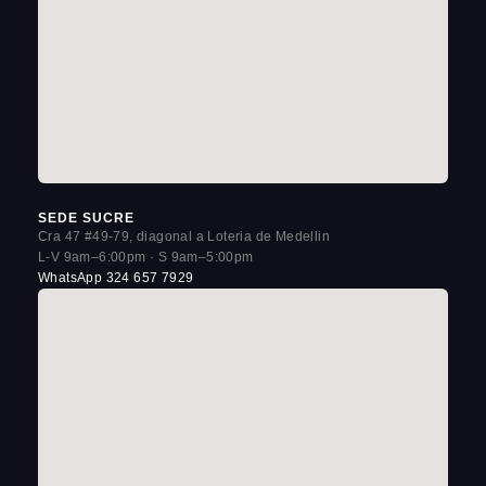
SEDE SUCRE
Cra 47 #49-79, diagonal a Loteria de Medellin
L-V 9am–6:00pm · S 9am–5:00pm
WhatsApp 324 657 7929