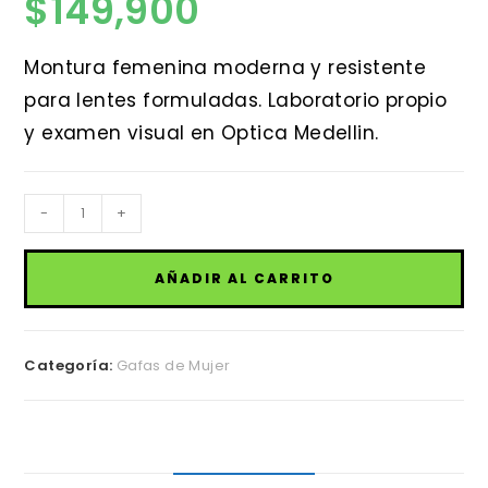
$
149,900
Montura femenina moderna y resistente
para lentes formuladas. Laboratorio propio
y examen visual en Optica Medellin.
Marcos
-
+
de
Gafas
AÑADIR AL CARRITO
Mujer
Grandes
cantidad
Categoría:
Gafas de Mujer