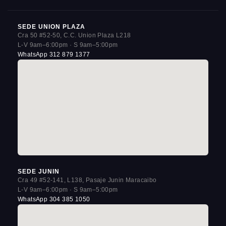
SEDE UNION PLAZA
Cra 50 #52-50, C.C. Union Plaza L218
L-V 9am–6:00pm · S 9am–5:00pm
WhatsApp 312 879 1377
SEDE JUNIN
Cra 49 #52-141, L138, Pasaje Junin Maracaibo
L-V 9am–6:00pm · S 9am–5:00pm
WhatsApp 304 385 1050