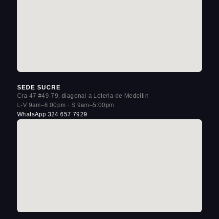
SEDE SUCRE
Cra 47 #49-79, diagonal a Loteria de Medellin
L-V 9am–6:00pm · S 9am–5:00pm
WhatsApp 324 657 7929